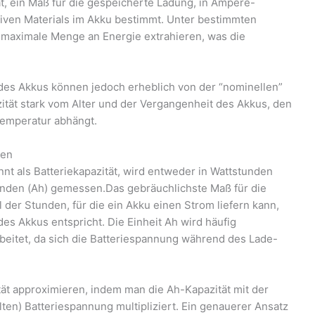
t, ein Maß für die gespeicherte Ladung, in Ampere-
tiven Materials im Akku bestimmt. Unter bestimmten
 maximale Menge an Energie extrahieren, was die
 des Akkus können jedoch erheblich von der “nominellen”
ität stark vom Alter und der Vergangenheit des Akkus, den
Temperatur abhängt.
den
nt als Batteriekapazität, wird entweder in Wattstunden
nden (Ah) gemessen.Das gebräuchlichste Maß für die
hl der Stunden, für die ein Akku einen Strom liefern kann,
s Akkus entspricht. Die Einheit Ah wird häufig
eitet, da sich die Batteriespannung während des Lade-
ät approximieren, indem man die Ah-Kapazität mit der
elten) Batteriespannung multipliziert. Ein genauerer Ansatz