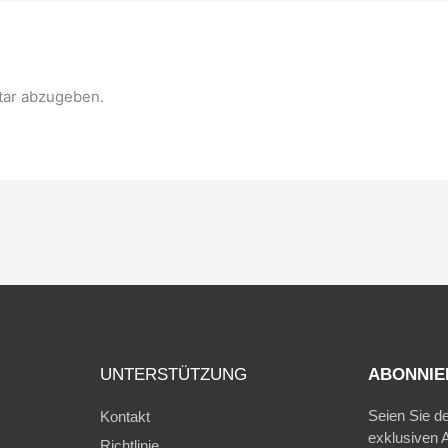
ar abzugeben.
UNTERSTÜTZUNG
ABONNIER
Seien Sie d
Kontakt
exklusiven A
Richtlinie