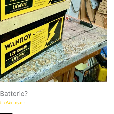
 Batterie?
Von
Wanroy.de