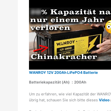
WANROY 12V 200Ah LiFePO4 Batterie
Batteriekapazität (Ah) ：200Ah
Um zu erfahren, wie viel Kapazität der WAN
übrig hat, schauen Sie sich bitte dieses
Video