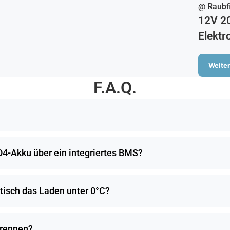
@ Raubf
12V 2
Elektr
Weiter
F.A.Q.
-Akku über ein integriertes BMS?
isch das Laden unter 0°C?
brennen?