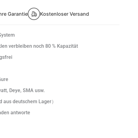
hre Garantie
Kostenloser Versand
System
len verbleiben noch 80 % Kapazität
gsfrei
äure
watt, Deye, SMA usw.
nd aus deutschem Lager）
nden antworte