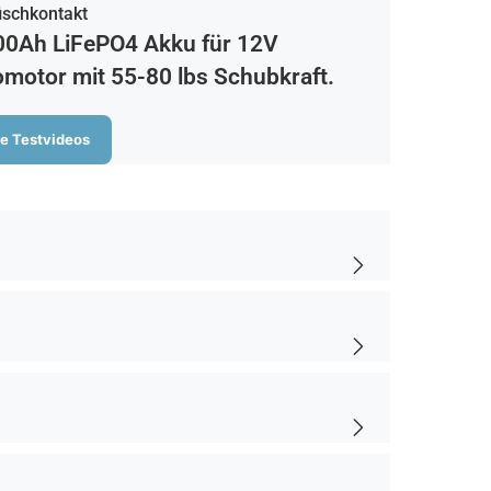
ischkontakt
00Ah LiFePO4 Akku für 12V
omotor mit 55-80 lbs Schubkraft.
e Testvideos