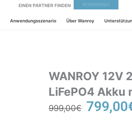
RESERVIEREN
EINEN PARTNER FINDEN
Anwendungsszenario
Über Wanroy
Unterstützu
WANROY 12V 2
LiFePO4 Akku 
Ursprünglic
799,00
999,00
€
Preis
war:
999,00€