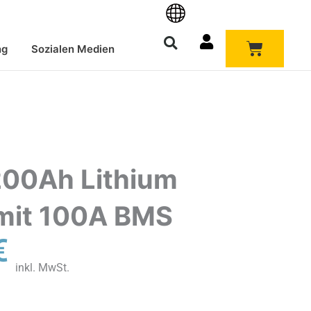
Warenk
ng
Sozialen Medien
00Ah Lithium
mit 100A BMS
her
Aktueller
€
Preis
inkl. MwSt.
ist:
799,00€.