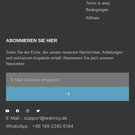
Terms & amp;
Bedingungen
Affiliate
ABONNIEREN SIE HIER
Seien Sie der Erste, der unsere neuesten Nachrichten, Anleitungen
und exklusiven Angebote erhält! Abonnieren Sie jetzt unseren
Newsletter.
Email
SENDEN
Y
F
I
T
o
a
n
w
u
c
s
i
E-Mail：
support@wanroy.de
t
e
t
t
u
b
a
t
b
o
g
e
WhatsApp：+86 189 2380 6164
e
o
r
r
k
a
m