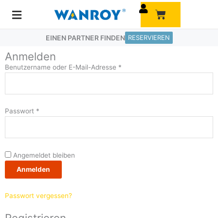
Zum
Warenkorb
Inhalt
springen
EINEN PARTNER FINDEN
RESERVIEREN
Anmelden
Erforderlich
Erforderlich
Erforderlich
Benutzername oder E-Mail-Adresse
*
Passwort
*
Angemeldet bleiben
Anmelden
Passwort vergessen?
Registrieren