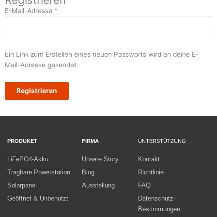
E-Mail-Adresse
*
Ein Link zum Erstellen eines neuen Passworts wird an deine E-
Mail-Adresse gesendet.
Registrieren
PRODUKET
FIRMA
UNTERSTÜTZUNG
LiFePO4-Akku
Unsere Story
Kontakt
Tragbare Powerstation
Blog
Richtlinie
Solarpanel
Ausstellung
FAQ
Geöffnet & Unbenutzt
Datenschutz-
Bestimmungen