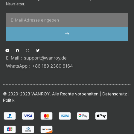
Newsletter.
Email
SENDEN
Y
F
I
T
o
a
n
w
u
c
s
i
E-Mail：
support@wanroy.de
t
e
t
t
u
b
a
t
b
o
g
e
WhatsApp：+86 189 2380 6164
e
o
r
r
k
a
m
© 2020-2023 WANROY. Alle Rechte vorbehalten |
Datenschutz
|
Politik