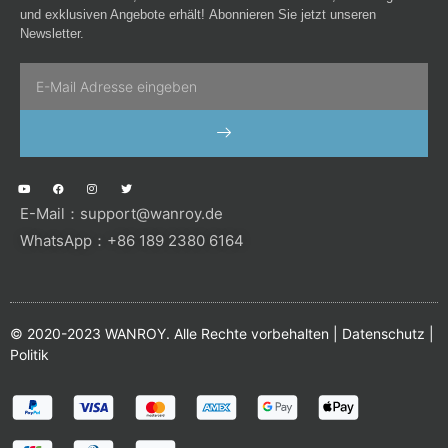
und exklusiven Angebote erhält! Abonnieren Sie jetzt unseren
Newsletter.
Email
SENDEN
Y
F
I
T
o
a
n
w
u
c
s
i
E-Mail：
support@wanroy.de
t
e
t
t
u
b
a
t
b
o
g
e
WhatsApp：+86 189 2380 6164
e
o
r
r
k
a
m
© 2020-2023 WANROY. Alle Rechte vorbehalten |
Datenschutz
|
Politik