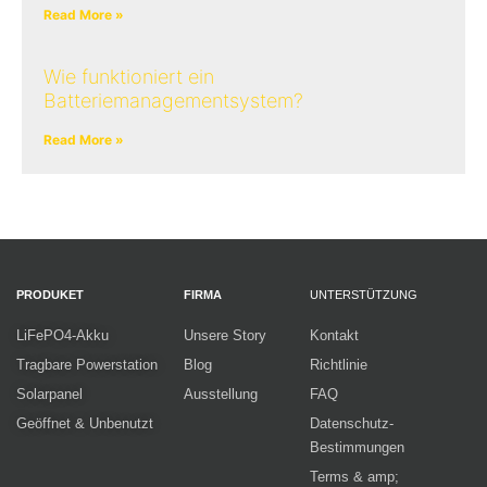
Read More »
Wie funktioniert ein
Batteriemanagementsystem?
Read More »
PRODUKET
FIRMA
UNTERSTÜTZUNG
LiFePO4-Akku
Unsere Story
Kontakt
Tragbare Powerstation
Blog
Richtlinie
Solarpanel
Ausstellung
FAQ
Geöffnet & Unbenutzt
Datenschutz-
Bestimmungen
Terms & amp;