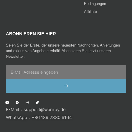
Bedingungen
Affiliate
ABONNIEREN SIE HIER
Seien Sie der Erste, der unsere neuesten Nachrichten, Anleitungen
und exklusiven Angebote erhält! Abonnieren Sie jetzt unseren
Newsletter.
Email
SENDEN
Y
F
I
T
o
a
n
w
u
c
s
i
E-Mail：
support@wanroy.de
t
e
t
t
u
b
a
t
b
o
g
e
WhatsApp：+86 189 2380 6164
e
o
r
r
k
a
m