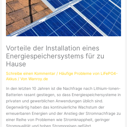
Vorteile der Installation eines
Energiespeichersystems für zu
Hause
Schreibe einen Kommentar
/
Häufige Probleme von LiFePO4-
Akkus
/ Von
Wanroy.de
In den letzten 10 Jahren ist die Nachfrage nach Lithium-Ionen-
Batterien rasant gestiegen, so dass Energiespeichersysteme in
privaten und gewerblichen Anwendungen üblich sind.
Gegenwärtig haben das kontinuierliche Wachstum der
erneuerbaren Energien und der Anstieg der Stromnachfrage zu
einer Reihe von Problemen wie Stromknappheit, geringer
Stromqualität und hohen Strompreisen geführt.