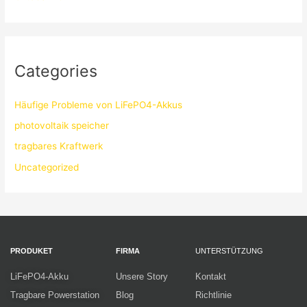
Categories
Häufige Probleme von LiFePO4-Akkus
photovoltaik speicher
tragbares Kraftwerk
Uncategorized
PRODUKET
FIRMA
UNTERSTÜTZUNG
LiFePO4-Akku
Unsere Story
Kontakt
Tragbare Powerstation
Blog
Richtlinie