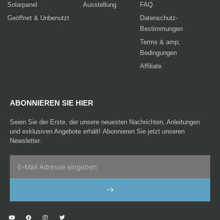
Solarpanel
Ausstellung
FAQ
Geöffnet & Unbenutzt
Datenschutz-
Bestimmungen
Terms & amp;
Bedingungen
Affiliate
ABONNIEREN SIE HIER
Seien Sie der Erste, der unsere neuesten Nachrichten, Anleitungen
und exklusiven Angebote erhält! Abonnieren Sie jetzt unseren
Newsletter.
Email
SENDEN
Y
F
I
T
o
a
n
w