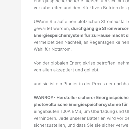
Energiespeicherbatterie fließen. um sich auf
vorzubereiten und den effektiven Betrieb des
UWenn Sie auf einen plötzlichen Stromausfall
gewartet werden,
durchgängige Stromversorg
Energiespeichersystem für zu Hause macht d
vermeidet den Nachteil, an Regentagen keinen
Wahl für Notstrom.
Von der globalen Energiekrise betroffen, nehm
von allen akzeptiert und geliebt.
und sie ist ein Pionier in der Praxis der nachh
WANROY- Hersteller sicherer Energiespeich
photovoltaische Energiespeichersysteme fü
eingebauten 100A BMS, um Überladung und Üb
verhindern. Jede unserer Batterien wird vor d
sicherzustellen, und dass Sie sie sicher ver