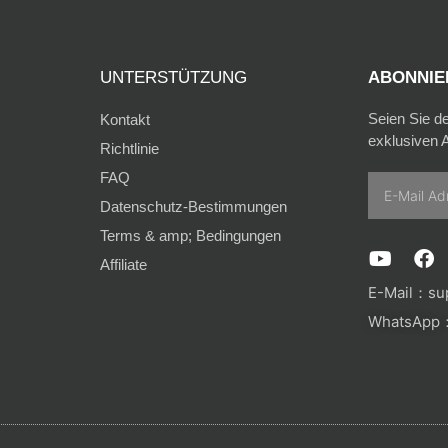
UNTERSTÜTZUNG
ABONNIER
Seien Sie d
Kontakt
exklusiven A
Richtlinie
FAQ
Email
Datenschutz-Bestimmungen
Terms & amp; Bedingungen
Y
F
Affiliate
o
a
u
c
E-Mail：
su
t
e
WhatsApp：
u
b
b
o
e
o
k