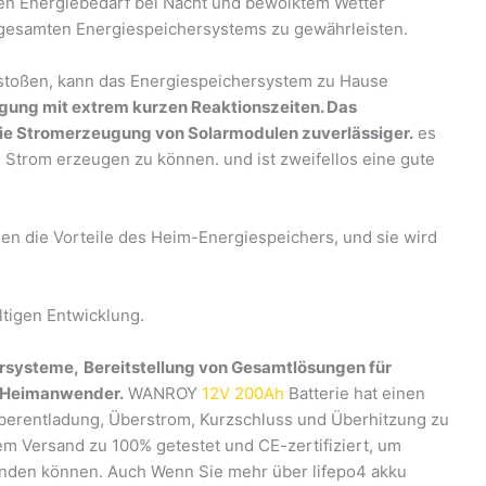
 den Energiebedarf bei Nacht und bewölktem Wetter
 gesamten Energiespeichersystems zu gewährleisten.
 stoßen, kann das Energiespeichersystem zu Hause
ung mit extrem kurzen Reaktionszeiten. Das
ie Stromerzeugung von Solarmodulen zuverlässiger.
es
 Strom erzeugen zu können. und ist zweifellos eine gute
en die Vorteile des Heim-Energiespeichers, und sie wird
altigen Entwicklung.
ersysteme,
Bereitstellung von Gesamtlösungen für
r Heimanwender.
WANROY
12V 200Ah
Batterie hat einen
erentladung, Überstrom, Kurzschluss und Überhitzung zu
em Versand zu 100% getestet und CE-zertifiziert, um
wenden können. Auch Wenn Sie mehr über lifepo4 akku