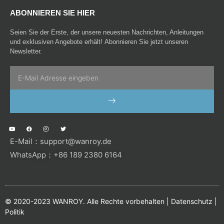
ABONNIEREN SIE HIER
Seien Sie der Erste, der unsere neuesten Nachrichten, Anleitungen
und exklusiven Angebote erhält! Abonnieren Sie jetzt unseren
Newsletter.
Email
SENDEN
Y
F
I
T
o
a
n
w
u
c
s
i
E-Mail：
support@wanroy.de
t
e
t
t
u
b
a
t
b
o
g
e
WhatsApp：+86 189 2380 6164
e
o
r
r
k
a
m
© 2020-2023 WANROY. Alle Rechte vorbehalten |
Datenschutz
|
Politik