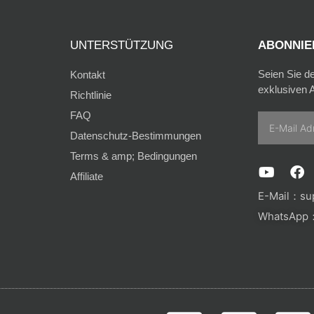
UNTERSTÜTZUNG
ABONNIER
Seien Sie d
Kontakt
exklusiven A
Richtlinie
FAQ
Email
Datenschutz-Bestimmungen
Terms & amp; Bedingungen
Y
F
Affiliate
o
a
u
c
E-Mail：
su
t
e
WhatsApp：
u
b
b
o
e
o
k