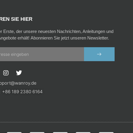
EN SIE HIER
er Erste, der unsere neuesten Nachrichten, Anleitungen und
ngebote erhält! Abonnieren Sie jetzt unseren Newsletter.
SENDEN
I
T
n
w
s
i
pport@wanroy.de
t
t
+86 189 2380 6164
a
t
g
e
r
r
a
m