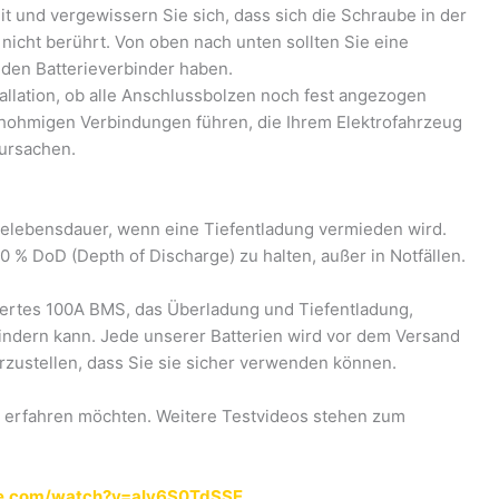
eit und vergewissern Sie sich, dass sich die Schraube in der
icht berührt. Von oben nach unten sollten Sie eine
den Batterieverbinder haben.
allation, ob alle Anschlussbolzen noch fest angezogen
hohmigen Verbindungen führen, die Ihrem Elektrofahrzeug
ursachen.
erielebensdauer, wenn eine Tiefentladung vermieden wird.
% DoD (Depth of Discharge) zu halten, außer in Notfällen.
riertes 100A BMS, das Überladung und Tiefentladung,
ndern kann. Jede unserer Batterien wird vor dem Versand
erzustellen, dass Sie sie sicher verwenden können.
n erfahren möchten. Weitere Testvideos stehen zum
be.com/watch?v=aIy6S0TdSSE