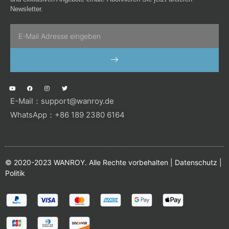
Newsletter.
Email
SENDEN
Y
F
I
T
o
a
n
w
u
c
s
i
E-Mail：
support@wanroy.de
t
e
t
t
u
b
a
t
b
o
g
e
WhatsApp：+86 189 2380 6164
e
o
r
r
k
a
m
© 2020-2023 WANROY. Alle Rechte vorbehalten |
Datenschutz
|
Politik