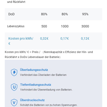
und Rückfahrt
DoD
80%​
80%
95%
500
1000
3000
Lebenszyklus
Kosten pro kWh/
0,32€
0,17€
0,12€
€
Kosten pro kWh/ € = Preis / （Nennkapazität x Effizienz der Hin- und
Rückfahrt x DoDx Lebensdauer der Batterie）