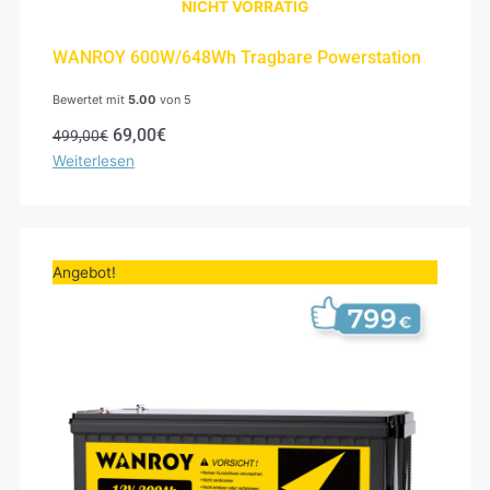
NICHT VORRÄTIG
WANROY 600W/648Wh Tragbare Powerstation
Bewertet mit
5.00
von 5
69,00
€
499,00
€
Weiterlesen
Ursprünglicher
Aktueller
Preis
Preis
Angebot!
war:
ist:
999,00€
799,00€.