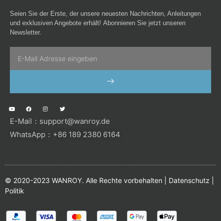
Seien Sie der Erste, der unsere neuesten Nachrichten, Anleitungen
und exklusiven Angebote erhält! Abonnieren Sie jetzt unseren
Newsletter.
Email
SENDEN
Y
F
I
T
o
a
n
w
u
c
s
i
E-Mail：
support@wanroy.de
t
e
t
t
u
b
a
t
b
o
g
e
WhatsApp：+86 189 2380 6164
e
o
r
r
k
a
m
© 2020-2023 WANROY. Alle Rechte vorbehalten |
Datenschutz
|
Politik