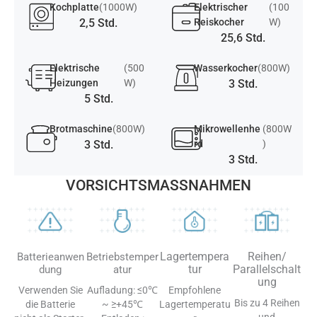
Kochplatte
(1000W)
Elektrischer
(100
2,5 Std.
Reiskocher
W)
25,6 Std.
Elektrische
(500
Wasserkocher
(800W)
Heizungen
W)
3 Std.
5 Std.
Brotmaschine
(800W)
Mikrowellenhe
(800W
3 Std.
rd
)
3 Std.
VORSICHTSMASSNAHMEN
Lagertempera
Reihen/
Batterieanwen
Betriebstemper
tur
Parallelschalt
dung
atur
ung
Verwenden Sie
Aufladung: ≤0℃
Empfohlene
Bis zu 4 Reihen
die Batterie
~ ≥+45℃
Lagertemperatu