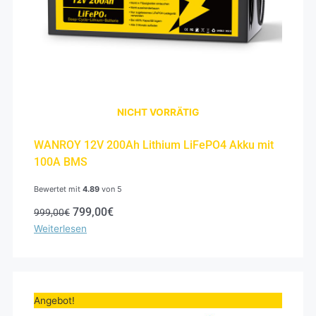
NICHT VORRÄTIG
WANROY 12V 200Ah Lithium LiFePO4 Akku mit
100A BMS
Bewertet mit
4.89
von 5
799,00
€
999,00
€
Weiterlesen
Ursprünglicher
Aktueller
Preis
Preis
Angebot!
war:
ist: