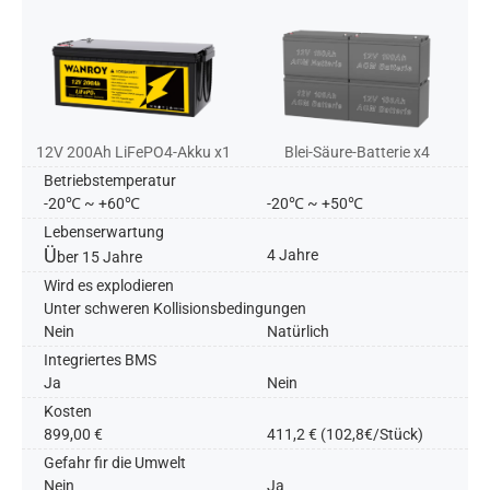
12V 200Ah LiFePO4-Akku x1
Blei-Säure-Batterie x4
Betriebstemperatur
-20℃ ~ +60℃
-20℃ ~ +50℃
Lebenserwartung
Ü
4 Jahre
ber 15 Jahre
Wird es explodieren
Unter schweren Kollisionsbedingungen
Nein
Natürlich
Integriertes BMS
Ja
Nein​
Kosten
899,00 €
411,2 € (102,8€/Stück)
Gefahr fir die Umwelt
Nein​
Ja