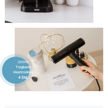
(600W)
Tragbarer
Haartrockner
4 Std.