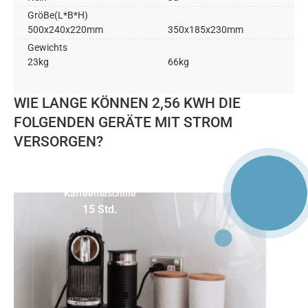
GröBe(L*B*H)
500x240x220mm
350x185x230mm
Gewichts
23kg
66kg
WIE LANGE KÖNNEN 2,56 KWH DIE
FOLGENDEN GERÄTE MIT STROM
VERSORGEN?
(170W)
Kaffeemaschine
15 Std.