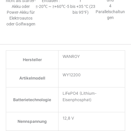
und
nicht als Starter-
Entladen :
r
4
Akku oder
≤-20℃ ~ ≥+60℃
-5 bis +35 °C (23
Parallelschaltun
Power-Akku für
bis 95°F)
gen
Elektroautos
oder Golfwagen
WANROY
Hersteller
WY12200
Artikelmodell
LiFePO4 (Lithium-
Batterietechnologie
Eisenphosphat)
12,8 V
Nennspannung