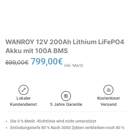
WANROY 12V 200Ah Lithium LiFePO4
Akku mit 100A BMS
Ursprünglicher
Aktueller
799,00
€
899,00
€
Preis
Preis
inkl. MwSt.
war:
ist:
899,00€
799,00€.
Lokaler
Kostenloser
Kundendienst
5 Jahre Garantie
Versand
Die 0 % MwSt.-Richtlinie wird nicht unterstützt
Entladungstiefe 80 % Nach 3000 Zyklen verbleiben noch 80 %