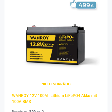
599,00€
499,00€.
NICHT VORRÄTIG
WANROY 12V 100Ah Lithium LiFePO4 Akku mit
100A BMS
Bewertet mit
5.00
von 5