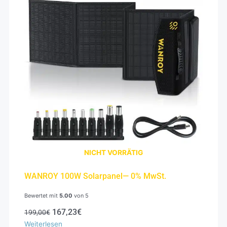
NICHT VORRÄTIG
WANROY 100W Solarpanel— 0% MwSt.
Bewertet mit
5.00
von 5
167,23
€
199,00
€
Weiterlesen