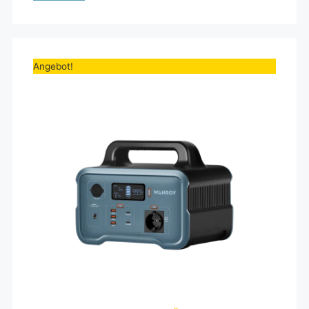
Ursprünglicher
Aktueller
Preis
Preis
Angebot!
war:
ist:
499,00€
69,00€.