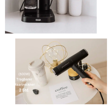
(600W)
Tragbarer
Haartrockner
2 Std.