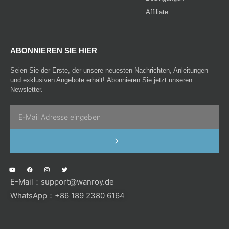
Affiliate
ABONNIEREN SIE HIER
Seien Sie der Erste, der unsere neuesten Nachrichten, Anleitungen
und exklusiven Angebote erhält! Abonnieren Sie jetzt unseren
Newsletter.
Email
SENDEN
Y
F
I
T
o
a
n
w
u
c
s
i
E-Mail：
support@wanroy.de
t
e
t
t
u
b
a
t
b
o
g
e
WhatsApp：+86 189 2380 6164
e
o
r
r
k
a
m