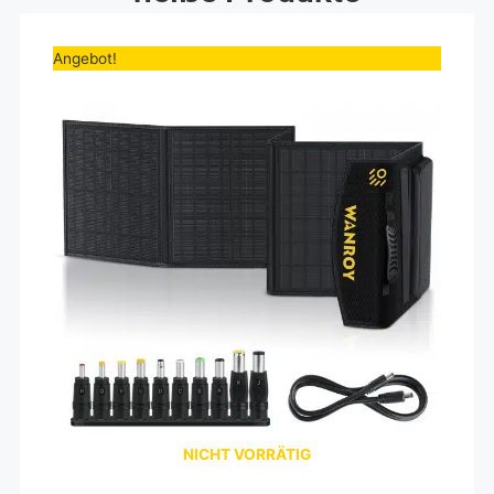
Ursprünglicher
Aktueller
Preis
Preis
Angebot!
war:
ist:
199,00€
167,23€.
NICHT VORRÄTIG