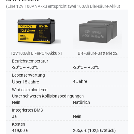
(Eine 12V 100Ah Akku entspricht zwei 100Ah Blei-säure-Akku)
12V100Ah LiFePO4-Akku x1
Blei-Säure-Batterie x2
Betriebstemperatur
-20℃ ~ +60℃
-20℃ ~ +50℃
Lebenserwartung
Ü
4 Jahre
ber 15 Jahre
Wird es explodieren
Unter schweren Kollisionsbedingungen
Nein
Natürlich
Integriertes BMS
Ja
Nein​
Kosten
419,00 €
205,6 € (102,8€/Stück)