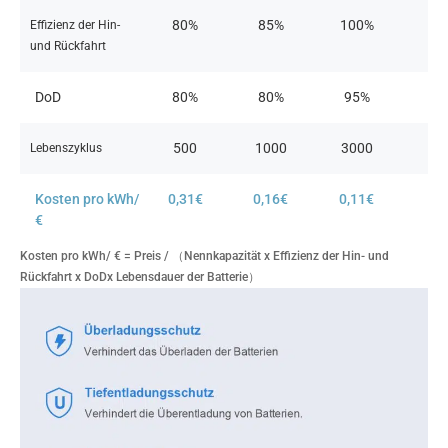
80%
85%
100%​
Effizienz der Hin-
und Rückfahrt
DoD
80%​
80%
95%
500
1000
3000
Lebenszyklus
Kosten pro kWh/
0,31€
0,16€
0,11€
€
Kosten pro kWh/ € = Preis / （Nennkapazität x Effizienz der Hin- und
Rückfahrt x DoDx Lebensdauer der Batterie）