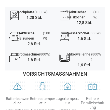
Kochplatte
(1000W)
Elektrischer
(100
1,28 Std.
Reiskocher
W)
12,8 Std.
Elektrische
(500
Wasserkocher
(800W)
Heizungen
W)
1,6 Std.
2,6 Std.
Brotmaschine
(800W)
Mikrowellenhe
(800W
1,6 Std.
rd
)
1,6 Std.
VORSICHTSMASSNAHMEN
Lagertempera
Reihen/
Batterieanwen
Betriebstemper
tur
Parallelschalt
dung
atur
ung