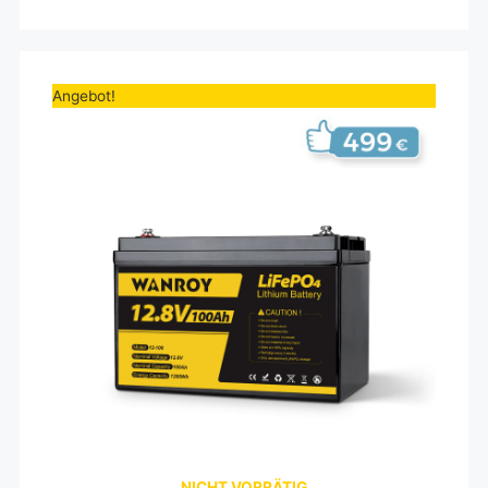
Ursprünglicher
Aktueller
Preis
Preis
Angebot!
war:
ist:
599,00€
499,00€.
NICHT VORRÄTIG