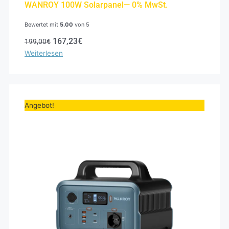
WANROY 100W Solarpanel— 0% MwSt.
Bewertet mit
5.00
von 5
167,23
€
199,00
€
Weiterlesen
Ursprünglicher
Aktueller
Preis
Preis
Angebot!
war:
ist:
499,00€
69,00€.