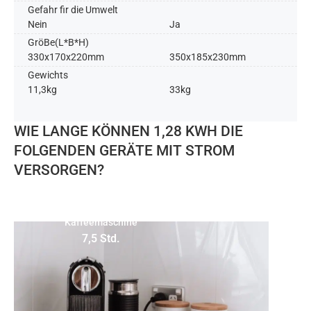
Gefahr fir die Umwelt
Nein​
Ja
GröBe(L*B*H)
330x170x220mm
350x185x230mm
Gewichts
11,3kg
33kg
WIE LANGE KÖNNEN 1,28 KWH DIE
FOLGENDEN GERÄTE MIT STROM
VERSORGEN?
(170W)
Kaffeemaschine
7,5 Std.