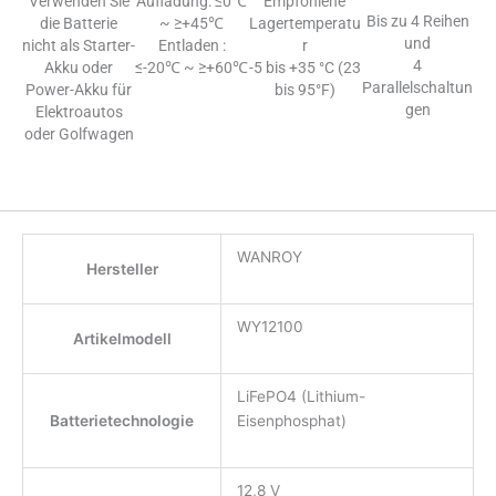
Verwenden Sie
Aufladung: ≤0℃
Empfohlene
Bis zu 4 Reihen
die Batterie
~ ≥+45℃
Lagertemperatu
und
nicht als Starter-
Entladen :
r
4
Akku oder
≤-20℃ ~ ≥+60℃
-5 bis +35 °C (23
Parallelschaltun
Power-Akku für
bis 95°F)
gen
Elektroautos
oder Golfwagen
WANROY
Hersteller
WY12100
Artikelmodell
LiFePO4 (Lithium-
Batterietechnologie
Eisenphosphat)
12,8 V