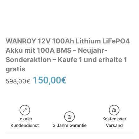
WANROY 12V 100Ah Lithium LiFePO4
Akku mit 100A BMS – Neujahr-
Sonderaktion – Kaufe 1 und erhalte 1
gratis
Ursprünglicher
Aktueller
150,00
€
598,00
€
Preis
Preis
war:
ist:
598,00€
150,00€.
Lokaler
Kostenloser
Kundendienst
3 Jahre Garantie
Versand