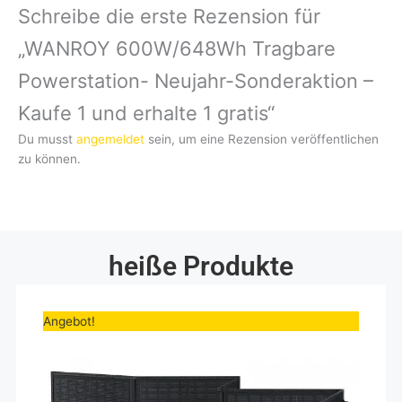
Schreibe die erste Rezension für
„WANROY 600W/648Wh Tragbare
Powerstation- Neujahr-Sonderaktion –
Kaufe 1 und erhalte 1 gratis“
Du musst
angemeldet
sein, um eine Rezension veröffentlichen
zu können.
heiße Produkte
Ursprünglicher
Aktueller
Preis
Preis
Angebot!
war:
ist:
199,00€
167,23€.