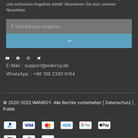
und exklusiven Angebote erhält! Abonnieren Sie jetzt unseren
Newsletter.
Email
SENDEN
Y
F
I
T
o
a
n
w
u
c
s
i
E-Mail：
support@wanroy.de
t
e
t
t
u
b
a
t
b
o
g
e
WhatsApp：+86 189 2380 6164
e
o
r
r
k
a
m
© 2020-2023 WANROY. Alle Rechte vorbehalten |
Datenschutz
|
Politik