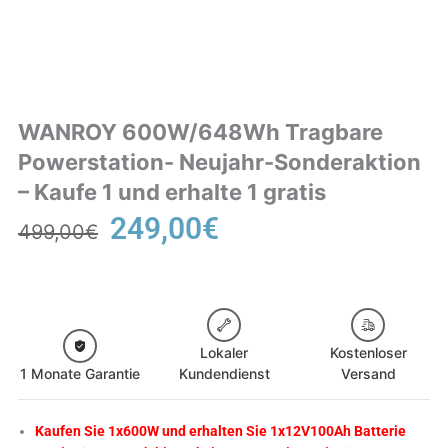
WANROY 600W/648Wh Tragbare
Powerstation- Neujahr-Sonderaktion
– Kaufe 1 und erhalte 1 gratis
Ursprünglicher
Aktueller
249,00
€
499,00
€
Preis
Preis
war:
ist:
499,00€
249,00€.
Lokaler
Kostenloser
1 Monate Garantie
Kundendienst
Versand
Kaufen Sie 1x600W und erhalten Sie 1x12V100Ah Batterie