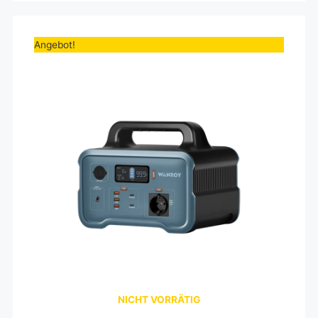
Ursprünglicher
Aktueller
Preis
Preis
Angebot!
war:
ist:
499,00€
69,00€.
NICHT VORRÄTIG