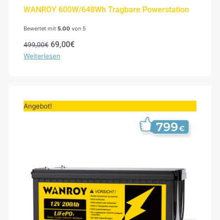
WANROY 600W/648Wh Tragbare Powerstation
Bewertet mit
5.00
von 5
69,00
€
499,00
€
Weiterlesen
Ursprünglicher
Aktueller
Preis
Preis
Angebot!
war:
ist:
999,00€
799,00€.