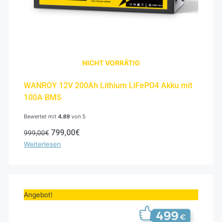
NICHT VORRÄTIG
WANROY 12V 200Ah Lithium LiFePO4 Akku mit
100A BMS
Bewertet mit
4.89
von 5
799,00
€
999,00
€
Weiterlesen
Ursprünglicher
Aktueller
Preis
Preis
Angebot!
war:
ist:
599,00€
499,00€.