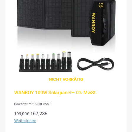
NICHT VORRÄTIG
WANROY 100W Solarpanel— 0% MwSt.
Bewertet mit
5.00
von 5
167,23
€
199,00
€
Weiterlesen