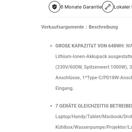
6 Monate Garantie
Lokaler
Verkaufsargumente：Beschreibung
GROßE KAPAZITäT VON 648WH
: W
Lithium-Ionen-Akkupack ausgestatte
(230V/600W, Spitzenwert 1000W), 
Anschlüsse, 1*Type-C/PD18W-Ansch
Eingang.
7 GERÄTE GLEICHZEITIG BETREIBE
Laptop/Handy/Tablet/Macbook/Dro
Kühlbox/Wasserpumpe/Projektor/La