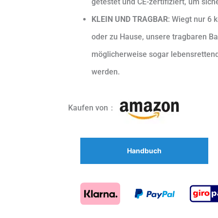
getestet und CE-zertifiziert, um sic
KLEIN UND TRAGBAR
: Wiegt nur 6 
oder zu Hause, unsere tragbaren Bat
möglicherweise sogar lebensrettend
werden.
Kaufen von：
Handbuch