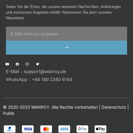
Seien Sie der Erste, der unsere neuesten Nachrichten, Anleitungen
und exklusiven Angebote erhält! Abonnieren Sie jetzt unseren
Newsletter.
Email
SENDEN
Y
F
I
T
o
a
n
w
u
c
s
i
E-Mail：
support@wanroy.de
t
e
t
t
u
b
a
t
b
o
g
e
WhatsApp：+86 189 2380 6164
e
o
r
r
k
a
m
© 2020-2023 WANROY. Alle Rechte vorbehalten |
Datenschutz
|
Politik