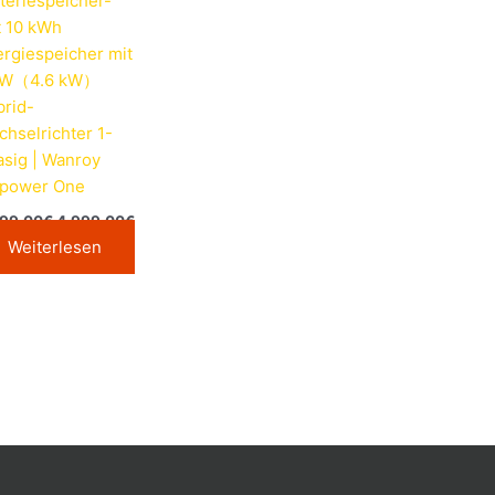
teriespeicher-
t 10 kWh
rgiespeicher mit
kW（4.6 kW）
brid-
hselrichter 1-
sig | Wanroy
power One
999,00
€
4.999,00
€
Weiterlesen