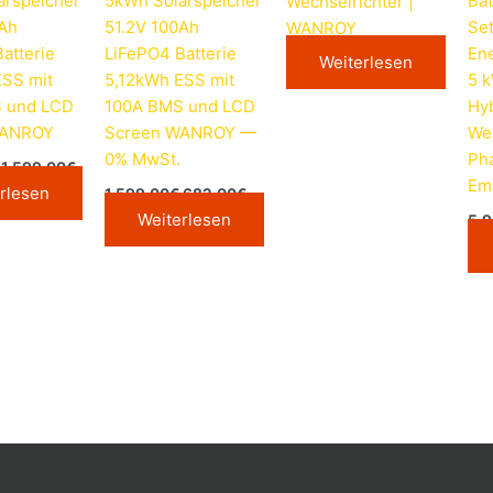
arspeicher
5kWh Solarspeicher
Bat
Wechselrichter |
0Ah
51.2V 100Ah
Se
WANROY
atterie
LiFePO4 Batterie
Ene
Weiterlesen
ESS mit
5,12kWh ESS mit
5 
 und LCD
100A BMS und LCD
Hy
WANROY
Screen WANROY —
Wec
0% MwSt.
Pha
1.599,00
€
Em
rlesen
1.599,00
€
682,00
€
Weiterlesen
5.