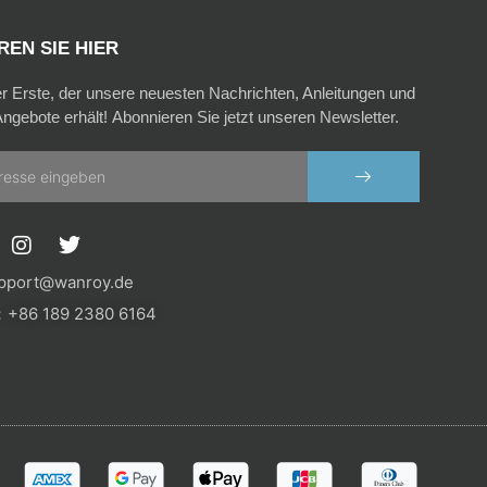
EN SIE HIER
er Erste, der unsere neuesten Nachrichten, Anleitungen und
ngebote erhält! Abonnieren Sie jetzt unseren Newsletter.
SENDEN
I
T
n
w
s
i
pport@wanroy.de
t
t
+86 189 2380 6164
a
t
g
e
r
r
a
m