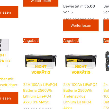
Weiterlesen
Bewertet mit
5.00
Be
€
von 5
vo
rlesen
1.198,00
€
998,00
€
2.
Weiterlesen
Ursprünglicher
Aktueller
Ursprünglicher
Aktueller
Angebot!
Angebot!
An
Preis
Preis
Preis
Preis
war:
ist:
war:
ist:
499,00€
410,92€.
599,00€
489,00€.
CHT
RÄTIG
NICHT
NICHT
VORRÄTIG
VORRÄTIG
cher mit
24V 100Ah LiFePO4
24V 100Ah LiFePO4
2x
selrichter
Batterie 2560Wh
Batterie 2560Wh
Sol
Y
Lithium LiFePO4
Tiefenzyklus
10
rlesen
Akku 0% MwSt.
Lithium LiFePO4
Bat
Akku
ES