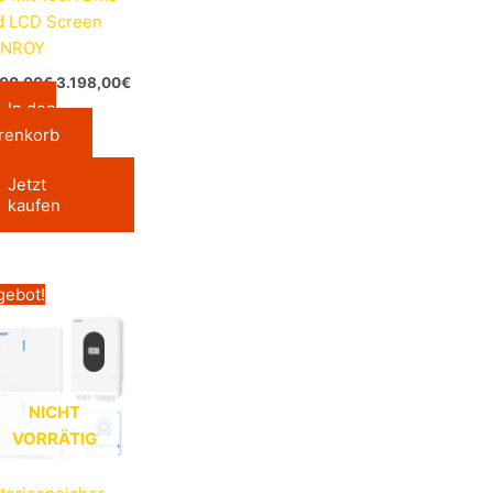
d LCD Screen
NROY
200,00
€
3.198,00
€
In den
renkorb
Jetzt
kaufen
Ursprünglicher
Aktueller
gebot!
Preis
Preis
war:
ist:
5.999,00€
4.999,00€.
NICHT
VORRÄTIG