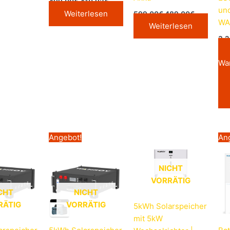
499,00
€
410,92
€
un
Weiterlesen
599,00
€
489,00
€
WA
Weiterlesen
3.
Wa
Ursprünglicher
Aktueller
Ursprünglicher
Aktueller
Angebot!
An
Preis
Preis
Preis
Preis
war:
ist:
war:
ist:
1.999,00€
1.599,00€.
1.599,00€
682,00€.
NICHT
VORRÄTIG
CHT
NICHT
RÄTIG
VORRÄTIG
5kWh Solarspeicher
mit 5kW