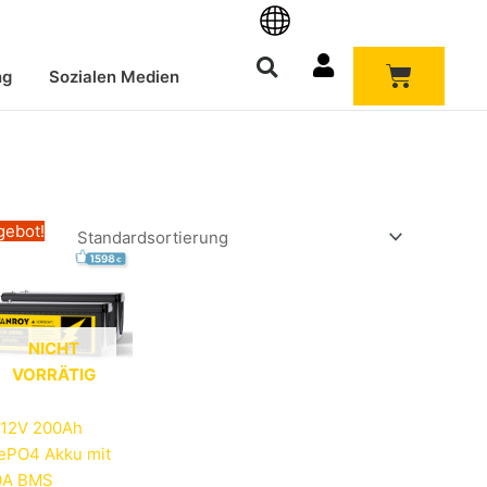
Warenk
ng
Sozialen Medien
Ursprünglicher
Aktueller
gebot!
Preis
Preis
war:
ist:
2.598,00€
1.598,00€.
NICHT
VORRÄTIG
 12V 200Ah
FePO4 Akku mit
0A BMS