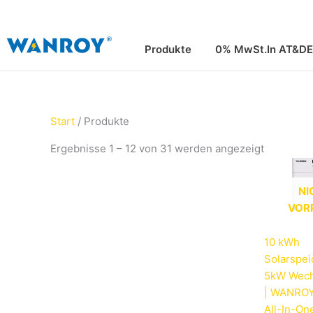
Zum
Inhalt
springen
Produkte
0% MwSt.In AT&DE
Start
/ Produkte
Ergebnisse 1 – 12 von 31 werden angezeigt
NI
VOR
10 kWh
Solarspei
5kW Wech
| WANRO
All-In-On