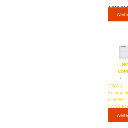
4.999,00
Weite
NI
VOR
20kWh
Solarspei
5kW Wech
| WANRO
Weite