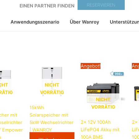
RESERVIEREN
EINEN PARTNER FINDEN
Anwendungsszenario
Über Wanroy
Unterstützu
Ursprünglicher
Aktueller
Angebot!
An
Preis
Preis
war:
ist:
1.198,00€
998,00€.
CHT
NICHT
RÄTIG
VORRÄTIG
NICHT
VORRÄTIG
15kWh
cher mit
Solarspeicher mit
2× 12V 100Ah
2×
selrichter
5kW Wechselrichter
LiFePO4 Akku mit
Li
Y Empower
| WANROY
100A BMS
10
e