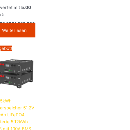
wertet mit
5.00
n 5
598,00
€
1.598,00
€
Weiterlesen
Ursprünglicher
Aktueller
gebot!
Preis
Preis
war:
ist:
3.200,00€
3.198,00€.
 5kWh
arspeicher 51.2V
0Ah LiFePO4
terie 5,12kWh
S mit 100A BMS