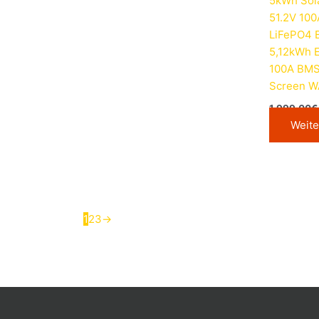
5kWh Sol
51.2V 10
LiFePO4 B
5,12kWh 
100A BMS
Screen 
1.999,00
€
Weite
1
2
3
→