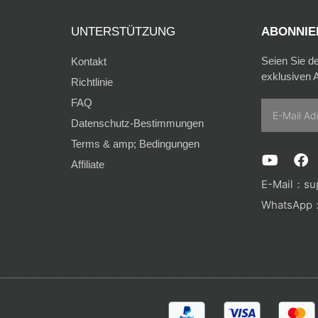
UNTERSTÜTZUNG
ABONNIER
Seien Sie d
Kontakt
exklusiven A
Richtlinie
FAQ
Email
Datenschutz-Bestimmungen
Terms & amp; Bedingungen
Y
F
Affiliate
o
a
u
c
E-Mail：
su
t
e
WhatsApp：
u
b
b
o
e
o
k