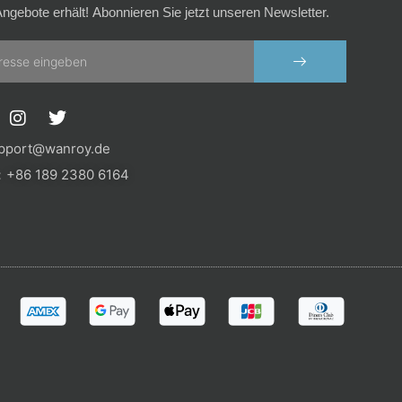
ngebote erhält! Abonnieren Sie jetzt unseren Newsletter.
SENDEN
I
T
n
w
s
i
pport@wanroy.de
t
t
+86 189 2380 6164
a
t
g
e
r
r
a
m