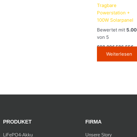
Tragbare
Powerstation +
100W Solarpanel
Bewertet mit
5.00
von 5
698,00
€
586,55
€
Weiterlesen
PRODUKET
FIRMA
LiFePO4-Akku
Unsere Story