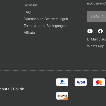
exklusiven A
Richtlinie
FAQ
Email
Datenschutz-Bestimmungen
Terms & amp; Bedingungen
Y
F
Affiliate
o
a
u
c
E-Mail：
su
t
e
WhatsApp：
u
b
b
o
e
o
k
chutz
|
Politik