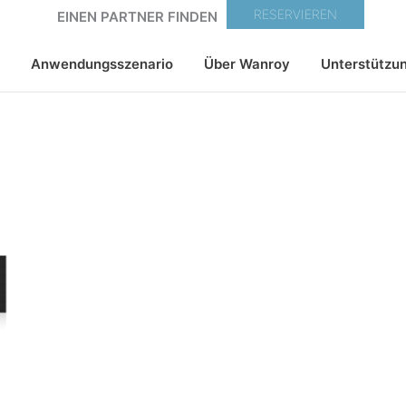
RESERVIEREN
EINEN PARTNER FINDEN
Anwendungsszenario
Über Wanroy
Unterstützu
icher
ktueller
reis
t:
86,55€.