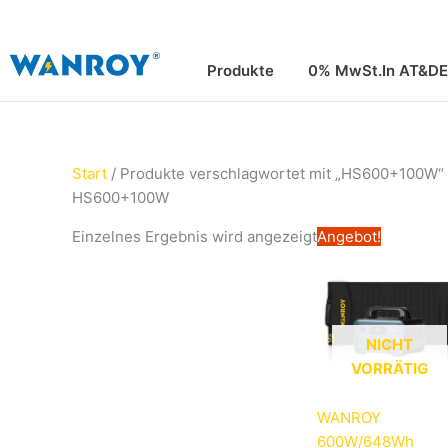
Zum
Inhalt
springen
Produkte
0% MwSt.In AT&DE
Start
/ Produkte verschlagwortet mit „HS600+100W“
HS600+100W
Ursprüngl
A
Einzelnes Ergebnis wird angezeigt
Angebot!
Preis
P
war:
is
698,00€
5
NICHT
VORRÄTIG
WANROY
600W/648Wh