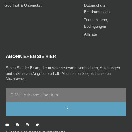
Geöffnet & Unbenutzt
Datenschutz-
Bestimmungen
Terms & amp;
Bedingungen
Affiliate
ABONNIEREN SIE HIER
Seien Sie der Erste, der unsere neuesten Nachrichten, Anleitungen
und exklusiven Angebote erhält! Abonnieren Sie jetzt unseren
Newsletter.
Email
SENDEN
Y
F
I
T
o
a
n
w
u
c
s
i