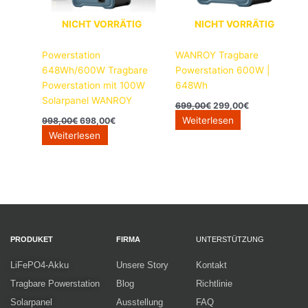
NICHT VORRÄTIG
NICHT VORRÄTIG
Powerstation
WANROY Tragbare
648Wh/600W Tragbare
Powerstation 600W |
Powerstation mit 100W
648Wh
Solarpanel WANROY
699,00
€
299,00
€
Weiterlesen
998,00
€
698,00
€
Weiterlesen
PRODUKET
FIRMA
UNTERSTÜTZUNG
LiFePO4-Akku
Unsere Story
Kontakt
Tragbare Powerstation
Blog
Richtlinie
Solarpanel
Ausstellung
FAQ