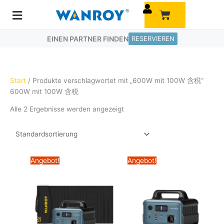
Zum
Warenkorb
Inhalt
springen
EINEN PARTNER FINDEN
RESERVIEREN
Start
/ Produkte verschlagwortet mit „600W mit 100W 含税“
600W mit 100W 含税
Alle 2 Ergebnisse werden angezeigt
Ursprünglicher
Aktueller
Ursprünglicher
Aktueller
Angebot!
Angebot!
Preis
Preis
Preis
Preis
war:
ist:
war:
ist:
998,00€
698,00€.
699,00€
299,00€.