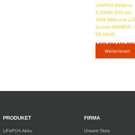
LiFePO4 Batterie
5,12kWh ESS mit
100A BMS und LC
Screen WANROY 
0% MwSt.
1.599,00
€
682,00
€
Weiterlesen
PRODUKET
FIRMA
LiFePO4-Akku
Unsere Story