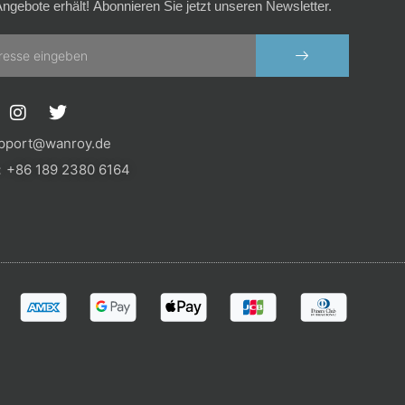
ngebote erhält! Abonnieren Sie jetzt unseren Newsletter.
SENDEN
I
T
n
w
s
i
pport@wanroy.de
t
t
+86 189 2380 6164
a
t
g
e
r
r
a
m