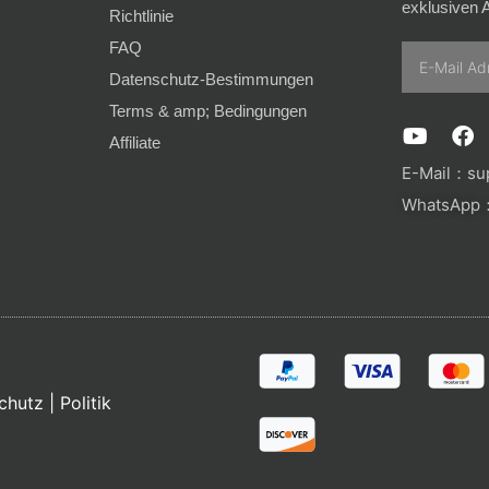
exklusiven A
Richtlinie
FAQ
Email
Datenschutz-Bestimmungen
Terms & amp; Bedingungen
Y
F
Affiliate
o
a
u
c
E-Mail：
su
t
e
WhatsApp：
u
b
b
o
e
o
k
chutz
|
Politik