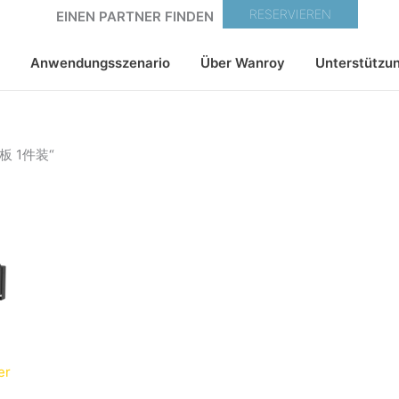
RESERVIEREN
EINEN PARTNER FINDEN
Anwendungsszenario
Über Wanroy
Unterstützu
税模板 1件装“
licher
Aktueller
Preis
ist:
€
682,00€.
er