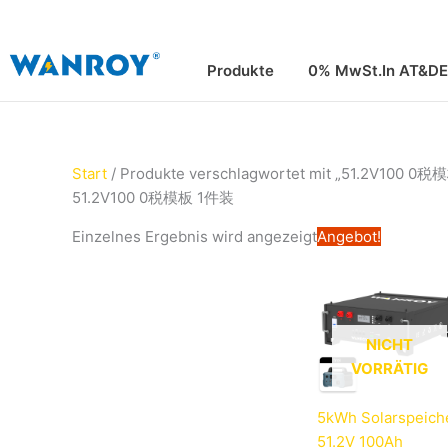
Zum
Inhalt
springen
Produkte
0% MwSt.In AT&DE
Start
/ Produkte verschlagwortet mit „51.2V100 0
51.2V100 0税模板 1件装
Ursprüng
Einzelnes Ergebnis wird angezeigt
Angebot!
Preis
war:
1.599,00
NICHT
VORRÄTIG
5kWh Solarspeich
51.2V 100Ah