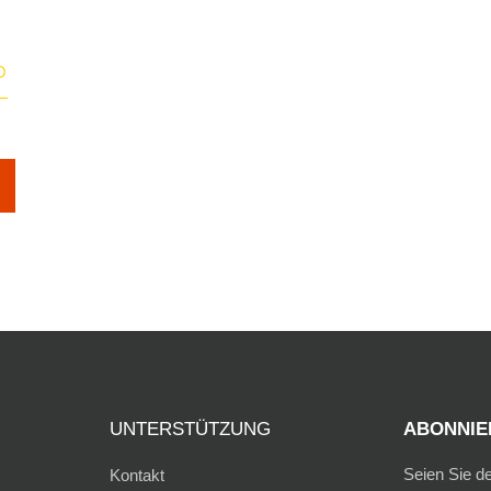
D
—
UNTERSTÜTZUNG
ABONNIER
Seien Sie d
Kontakt