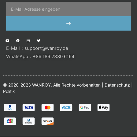
Email
SENDEN
Y
F
I
T
o
a
n
w
u
c
s
i
E-Mail：
support@wanroy.de
t
e
t
t
u
b
a
t
b
o
g
e
WhatsApp：+86 189 2380 6164
e
o
r
r
k
a
m
© 2020-2023 WANROY. Alle Rechte vorbehalten |
Datenschutz
|
Politik