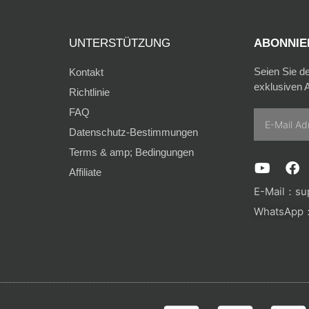
UNTERSTÜTZUNG
ABONNIER
Seien Sie d
Kontakt
exklusiven A
Richtlinie
FAQ
Email
Datenschutz-Bestimmungen
Terms & amp; Bedingungen
Y
F
Affiliate
o
a
u
c
E-Mail：
su
t
e
WhatsApp：
u
b
b
o
e
o
k