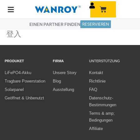
Zum
Warenkorb
Inhalt
springen
EINEN PARTNER FINDEN
RESERVIEREN
登入
PRODUKET
FIRMA
UNTERSTÜTZUNG
LiFePO4-Akku
Unsere Story
Kontakt
Tragbare Powerstation
Blog
Richtlinie
Solarpanel
Ausstellung
FAQ
Geöffnet & Unbenutzt
Datenschutz-
Bestimmungen
Terms & amp;
Bedingungen
Affiliate