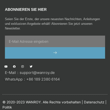
ABONNIEREN SIE HIER
Seien Sie der Erste, der unsere neuesten Nachrichten, Anleitungen
und exklusiven Angebote erhält! Abonnieren Sie jetzt unseren
Newsletter.
Email
SENDEN
Y
F
I
T
o
a
n
w
u
c
s
i
E-Mail：
support@wanroy.de
t
e
t
t
u
b
a
t
b
o
g
e
WhatsApp：+86 189 2380 6164
e
o
r
r
k
a
m
© 2020-2023 WANROY. Alle Rechte vorbehalten |
Datenschutz
|
Politik