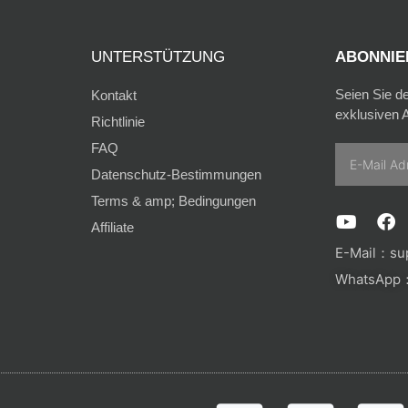
UNTERSTÜTZUNG
ABONNIER
Seien Sie d
Kontakt
exklusiven A
Richtlinie
FAQ
Email
Datenschutz-Bestimmungen
Terms & amp; Bedingungen
Y
F
Affiliate
o
a
u
c
E-Mail：
su
t
e
WhatsApp：
u
b
b
o
e
o
k