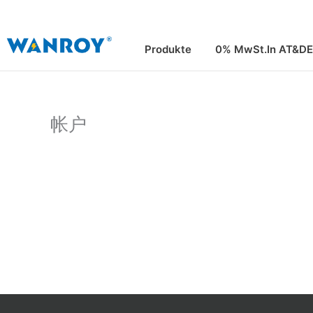
Zum
Inhalt
springen
Produkte
0% MwSt.In AT&DE
帐户