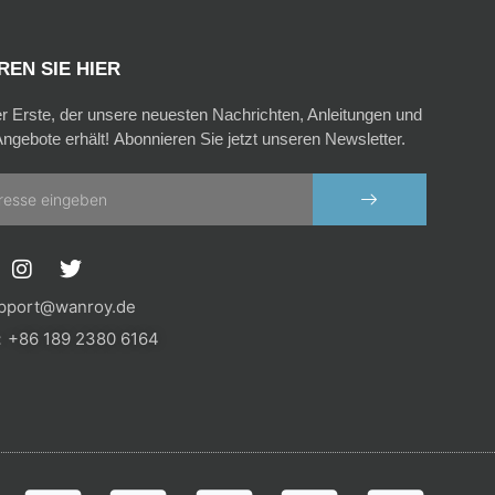
EN SIE HIER
er Erste, der unsere neuesten Nachrichten, Anleitungen und
ngebote erhält! Abonnieren Sie jetzt unseren Newsletter.
SENDEN
I
T
n
w
s
i
pport@wanroy.de
t
t
+86 189 2380 6164
a
t
g
e
r
r
a
m